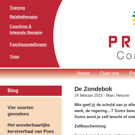
Training
Relatietherapie
Coaching &
Integrale therapie
Familieopstellingen
Yoga
Home
Over ons
Pr
De Zondebok
Blog
24 februari 2013 -
Marc Henzen
Wie geef jij de schuld van je elle
Vier soorten
werk, de regering…? Soms besch
gevoelens
Soms word je zelf terecht of on
Het wonderbaarlijke
Zelfbescherming
kerstverhaal van Poes