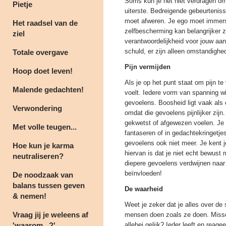
Soms kun je het niet verdragen om s
Pietje
uiterste. Bedreigende gebeurtenisse
moet afweren. Je ego moet immers
Het raadsel van de
zelfbescherming kan belangrijker 
ziel
verantwoordelijkheid voor jouw aand
schuld, er zijn alleen omstandigh
Totale overgave
Pijn vermijden
Hoop doet leven!
Als je op het punt staat om pijn te
Malende gedachten!
voelt. Iedere vorm van spanning wi
gevoelens. Boosheid ligt vaak als 
Verwondering
omdat die gevoelens pijnlijker zijn
gekwetst of afgewezen voelen. Je 
Met volle teugen...
fantaseren of in gedachtekringetje
gevoelens ook niet meer. Je kent jez
Hoe kun je karma
hiervan is dat je niet echt bewust
neutraliseren?
diepere gevoelens verdwijnen naar
beïnvloeden!
De noodzaak van
balans tussen geven
De waarheid
& nemen!
Weet je zeker dat je alles over de 
Vraag jij je weleens af
mensen doen zoals ze doen. Missc
'waarom...?'
allebei gelijk? Ieder leeft en reag