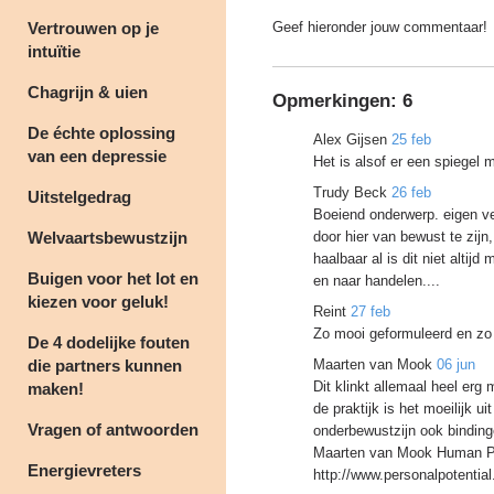
Vertrouwen op je
Geef hieronder jouw commentaar!
intuïtie
Chagrijn & uien
Opmerkingen:
6
De échte oplossing
Alex Gijsen
25 feb
van een depressie
Het is alsof er een spiegel 
Trudy Beck
26 feb
Uitstelgedrag
Boeiend onderwerp. eigen ve
Welvaartsbewustzijn
door hier van bewust te zijn
haalbaar al is dit niet altij
Buigen voor het lot en
en naar handelen....
kiezen voor geluk!
Reint
27 feb
Zo mooi geformuleerd en zo
De 4 dodelijke fouten
die partners kunnen
Maarten van Mook
06 jun
Dit klinkt allemaal heel erg 
maken!
de praktijk is het moeilijk 
Vragen of antwoorden
onderbewustzijn ook binding
Maarten van Mook Human Po
Energievreters
http://www.personalpotential