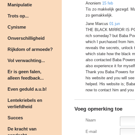
Anoniem
15 feb
Manipulatie
Tis zo makkelijk gezegd. Maar
zo gemakkelijk.
Trots op...
Jane Marcus
01 jun
Cynisme
THE BLACK MIRROR IS POWE
rich someday? but Baba Powe
Onverschilligheid
which I purchased from him.
reveals the secrets, unlock 
Rijkdom of armoede?
which state how the black mi
also contacted Baba Powers
Vol verwachting...
also experience it for myself
Er is geen falen,
Thank you Baba Powers for y
alleen feedback...
his website and you will se
helped. His website is; Bab
Even geduld a.u.b!
now to contact him and you wi
Lentekriebels en
verliefdheid
Voeg opmerking toe
Succes
Naam
De kracht van
E-mail