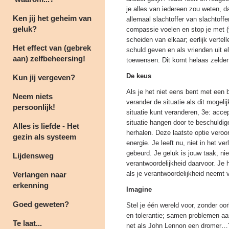
je alles van iedereen zou weten, d
Ken jij het geheim van
allemaal slachtoffer van slachtoffer
geluk?
compassie voelen en stop je met (v
scheiden van elkaar; eerlijk vertel
Het effect van (gebrek
schuld geven en als vrienden uit 
aan) zelfbeheersing!
toewensen. Dit komt helaas zelden
De keus
Kun jij vergeven?
Als je het niet eens bent met een b
Neem niets
verander de situatie als dit mogelij
persoonlijk!
situatie kunt veranderen, 3e: accept
situatie hangen door te beschuldige
Alles is liefde - Het
herhalen. Deze laatste optie veroo
gezin als systeem
energie. Je leeft nu, niet in het ve
gebeurd. Je geluk is jouw taak, ni
Lijdensweg
verantwoordelijkheid daarvoor. Je 
als je verantwoordelijkheid neemt
Verlangen naar
erkenning
Imagine
Goed geweten?
Stel je één wereld voor, zonder oo
en tolerantie; samen problemen a
Te laat...
net als John Lennon een dromer…