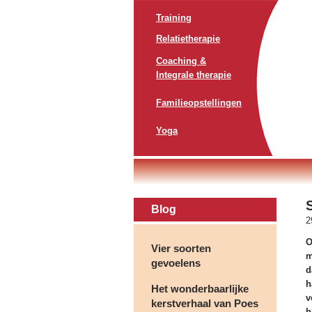
Training
Relatietherapie
Coaching &
Integrale therapie
Familieopstellingen
Yoga
Blog
2
O
Vier soorten
m
gevoelens
d
h
Het wonderbaarlijke
v
kerstverhaal van Poes
h