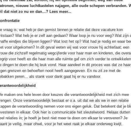
atronen, nieuwe luchtkastelen najagen, alle oude schepen verbranden. 
il dat niet zo nu en dan…? Lees meer...
onfrontatie
e vraag is; wat heb je dan gemist binnen je relatie dat deze vacature kon
ntstaan? Wat heb je er zelf aan gedaan? Waar loop je nu voor weg? Wat zijn 
naffe eindjes die blijven liggen? Wat lost het op? Wat had je nodig en waar be
iet voor uitgekomen? In dit geval weten wij wat voor vrouw hij achterlaat; een
rouw die zichzelf regelmatig wegcijferde voor haar man en kinderen, die overa
egrip voor heeft en die haar man alle ruimte gaf om zich verder te ontwikkele
e dingen te doen die hij leuk vond. Haar aandeel in dit proces was dat ze haar
igen grenzen en behoeften nooit heeft aangegeven. En nu zit ze met de
ebakken peren… als stank voor dank gaat hij er nu vandoor.
erantwoordelijkheid
e maken ons hele leven door keuzes die verantwoordelijkheid met zich mee
rengen. Onze verantwoordelijk bestaat er o.a. uit dat we als we in een relatie
tappen de verantwoording nemen voor ons eigen geluk. Dat betekent dat je blij
nvesteren in elkaar. Ook hier is communicatie het sleutelwoord. Helaas dutten
eel relaties in; je hoeft je best niet meer te doen om elkaar te veroveren? Je
aant je veilig, maar ohwé, voor je het weet raak je elkaar onderweg kwijt.