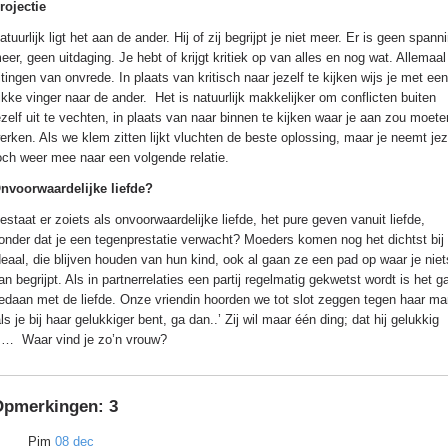
rojectie
atuurlijk ligt het aan de ander. Hij of zij begrijpt je niet meer. Er is geen spann
eer, geen uitdaging. Je hebt of krijgt kritiek op van alles en nog wat. Allemaal
itingen van onvrede. In plaats van kritisch naar jezelf te kijken wijs je met een
ikke vinger naar de ander. Het is natuurlijk makkelijker om conflicten buiten
ezelf uit te vechten, in plaats van naar binnen te kijken waar je aan zou moete
erken. Als we klem zitten lijkt vluchten de beste oplossing, maar je neemt jez
och weer mee naar een volgende relatie.
nvoorwaardelijke liefde?
estaat er zoiets als onvoorwaardelijke liefde, het pure geven vanuit liefde,
onder dat je een tegenprestatie verwacht? Moeders komen nog het dichtst bij 
deaal, die blijven houden van hun kind, ook al gaan ze een pad op waar je niet
an begrijpt. Als in partnerrelaties een partij regelmatig gekwetst wordt is het 
edaan met de liefde. Onze vriendin hoorden we tot slot zeggen tegen haar ma
als je bij haar gelukkiger bent, ga dan..’ Zij wil maar één ding; dat hij gelukkig
s… Waar vind je zo’n vrouw?
Opmerkingen:
3
Pim
08 dec