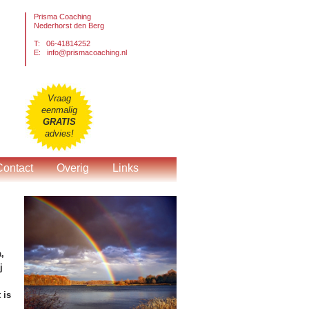
Prisma Coaching
Nederhorst den Berg
T: 06-41814252
E:
info@prismacoaching.nl
Vraag
eenmalig
GRATIS
advies!
Contact
Overig
Links
,
j
 is