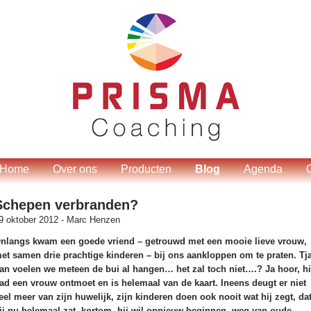
Home
Over ons
Producten
Blog
Agenda
Schepen verbranden?
9 oktober 2012 -
Marc Henzen
nlangs kwam een goede vriend – getrouwd met een mooie lieve vrouw,
et samen drie prachtige kinderen – bij ons aankloppen om te praten. Tja
an voelen we meteen de bui al hangen… het zal toch niet….? Ja hoor, hi
ad een vrouw ontmoet en is helemaal van de kaart. Ineens deugt er niet
eel meer van zijn huwelijk, zijn kinderen doen ook nooit wat hij zegt, dat
ij nu helemaal zat, kortom, hij wil opnieuw beginnen, weg van oude