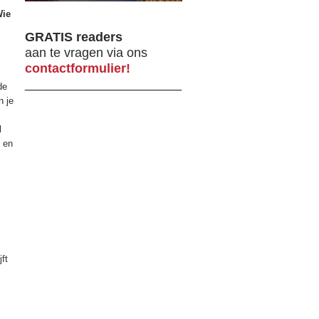
Wie
GRATIS readers
aan te vragen via ons
contactformulier!
______________________
de
n je
l
n en
ft