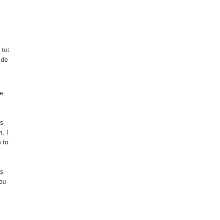
 tot
 de
e
ls
. I
 to
as
ou