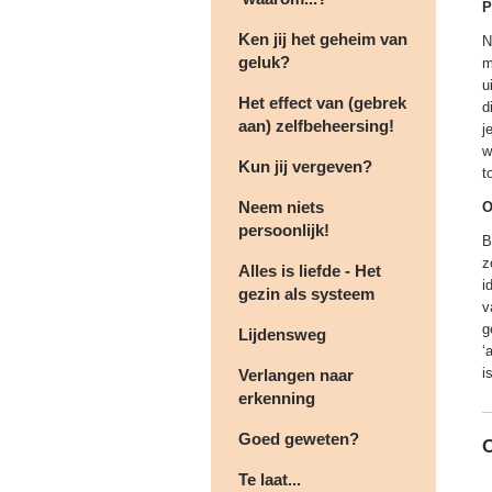
P
Ken jij het geheim van
N
geluk?
m
u
Het effect van (gebrek
d
aan) zelfbeheersing!
j
w
Kun jij vergeven?
t
Neem niets
O
persoonlijk!
B
z
Alles is liefde - Het
i
gezin als systeem
v
g
Lijdensweg
‘
i
Verlangen naar
erkenning
Goed geweten?
Te laat...