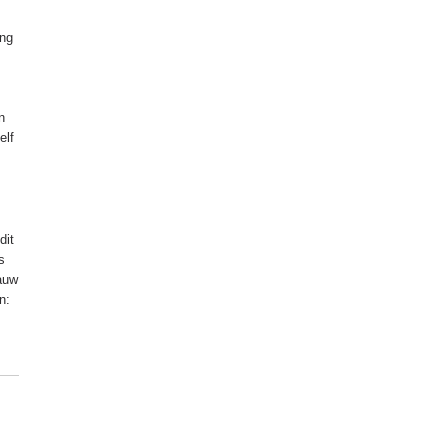
ing
n
elf
dit
s
gauw
n: