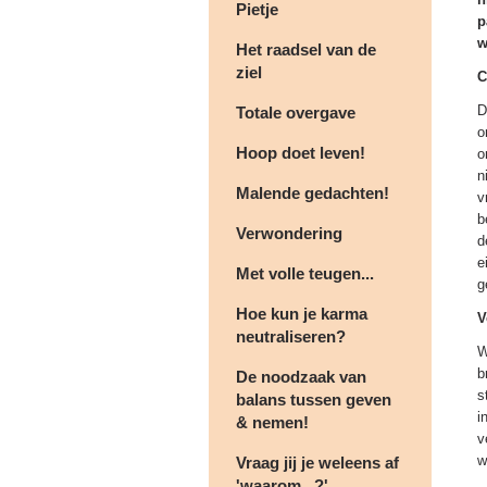
Pietje
p
w
Het raadsel van de
ziel
C
D
Totale overgave
o
Hoop doet leven!
o
n
Malende gedachten!
v
b
Verwondering
d
e
Met volle teugen...
g
Hoe kun je karma
V
neutraliseren?
W
b
De noodzaak van
s
balans tussen geven
i
& nemen!
v
w
Vraag jij je weleens af
'waarom...?'