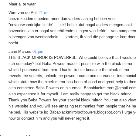
Maar al te waar
Wim van de Poll
21 mrt
hoezo zouden moeders meer dan vaders aanleg hebben voor
"onvoorwaardelijke liefde".... zelf heb ik dat nogal anders meegemaakt...
bovendien zijn er nogal verschillende uitingen van liefde....van pamperen
bijbrengen van weerbaarheid..... kortom, ik vind die passage te kort door
bocht.....
Jane Marcus
01 jun
THE BLACK MIRROR IS POWERFUL. Who could believe that I would b
rich someday? but Baba Powers made it possible with the black mirror
which I purchased from him. Thanks to him because the black mirror
reveals the secrets, unlock the power. I came across various testimonia
which state how the black mirror has been of good and great help to them
also contacted Baba Powers on his email; Babablackmirrors@gmail.com
also experience it for myself. I am really happy to get the black mirror.
Thank you Baba Powers for your special black mirror. You can also view
his website and you will see amazing testimonies from people that he h
helped. His website is; Babablackmirrorsofpowers.blogspot.com I urge y
now to contact him and you will never regret it.