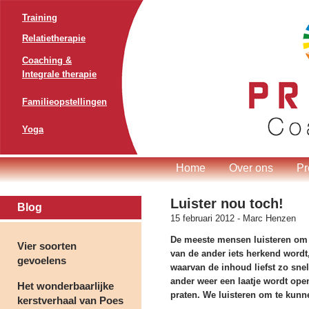
Training
Relatietherapie
Coaching &
Integrale therapie
Familieopstellingen
Yoga
Home
Over ons
Pr
Luister nou toch!
Blog
15 februari 2012 -
Marc Henzen
De meeste mensen luisteren om 
Vier soorten
van de ander iets herkend wordt,
gevoelens
waarvan de inhoud liefst zo sne
ander weer een laatje wordt ope
Het wonderbaarlijke
praten. We luisteren om te kunn
kerstverhaal van Poes