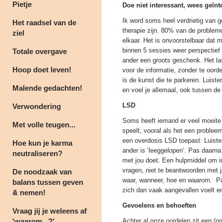
Pietje
Doe niet interessant, wees geïnt
Ik word soms heel verdrietig van g
Het raadsel van de
therapie zijn. 80% van de probleme
ziel
elkaar. Het is onvoorstelbaar dat m
binnen 5 sessies weer perspectief z
Totale overgave
ander een groots geschenk. Het last
Hoop doet leven!
voor de informatie, zonder te oorde
is de kunst die te parkeren. Luist
Malende gedachten!
en voel je allemaal, ook tussen de 
LSD
Verwondering
Soms heeft iemand er veel moeite
Met volle teugen...
speelt, vooral als het een probleem 
een overdosis LSD toepast: Luiste
Hoe kun je karma
ander is ‘leeggelopen’. Pas daarna 
neutraliseren?
met jou doet. Een hulpmiddel om inf
vragen, niet te beantwoorden met 
De noodzaak van
waar, wanneer, hoe en waarom.
P
balans tussen geven
zich dan vaak aangevallen voelt en
& nemen!
Gevoelens en behoeften
Vraag jij je weleens af
'waarom...?'
Achter al onze oordelen zit een (o