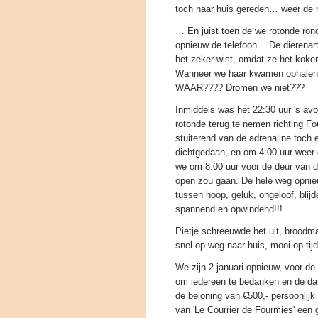
toch naar huis gereden… weer de ri
… En juist toen de we rotonde ron
opnieuw de telefoon… De dierenart
het zeker wist, omdat ze het kok
Wanneer we haar kwamen ophale
WAAR???? Dromen we niet???
Inmiddels was het 22:30 uur 's a
rotonde terug te nemen richting F
stuiterend van de adrenaline toch
dichtgedaan, en om 4:00 uur weer 
we om 8:00 uur voor de deur van de
open zou gaan. De hele weg opnie
tussen hoop, geluk, ongeloof, bl
spannend en opwindend!!!
Pietje schreeuwde het uit, brood
snel op weg naar huis, mooi op tij
We zijn 2 januari opnieuw, voor de
om iedereen te bedanken en de dam
de beloning van €500,- persoonlij
van 'Le Courrier de Fourmies' een