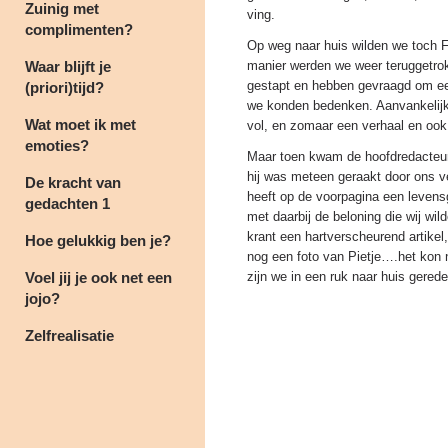
Zuinig met
ving.
complimenten?
Op weg naar huis wilden we toch 
Waar blijft je
manier werden we weer teruggetrokk
gestapt en hebben gevraagd om een
(priori)tijd?
we konden bedenken. Aanvankelijk 
Wat moet ik met
vol, en zomaar een verhaal en ook
emoties?
Maar toen kwam de hoofdredacteur 
hij was meteen geraakt door ons ve
De kracht van
heeft op de voorpagina een levensg
gedachten 1
met daarbij de beloning die wij wil
krant een hartverscheurend artikel
Hoe gelukkig ben je?
nog een foto van Pietje….het kon n
Voel jij je ook net een
zijn we in een ruk naar huis gered
jojo?
Zelfrealisatie