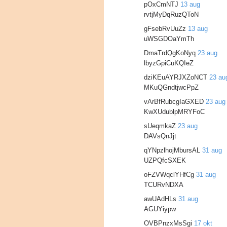
pOxCmNTJ
13 aug
rvtjMyDqRuzQToN
gFsebRvUuZz
13 aug
uWSGDOaYmTh
DmaTrdQgKoNyq
23 aug
lbyzGpiCuKQIeZ
dziKEuAYRJXZoNCT
23 au
MKuQGndtjwcPpZ
vArBfRubcgIaGXED
23 aug
KwXUdublpMRYFoC
sUeqmkaZ
23 aug
DAVsQnJjt
qYNpzlhojMbursAL
31 aug
UZPQfcSXEK
oFZVWqclYHfCg
31 aug
TCURvNDXA
awUAdHLs
31 aug
AGUYiypw
OVBPnzxMsSgi
17 okt