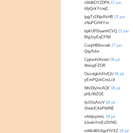
cMdbOYZDPA
22 jun
tifpQzkYcnqC
lpgiTzDNjsRxHB
22 jun
zNuPCiHXYxt
bpKUPDuamhCVQ
22 jun
BlgJxyEqCFfW
CunjiHBlkxcwb
27 jun
QqyfUisr
CpjlunHJhvwU
06 jul
WacpjFZOR
OyzolgkAXIsEjU
06 jul
yEmPQzkCnsLclt
NKrDlyIncAQF
06 jul
pHLrWZGE
IpJiUuAzsV
06 jul
ShwUCAePtbfNE
vAbljnyhmL
18 jul
iLkwInYmEzDVNG
mMkdBGIlgsFfVXZ
18 jul