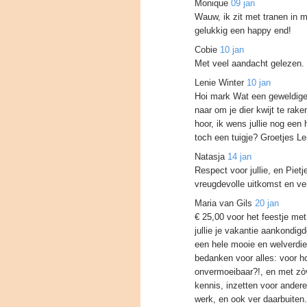
Monique
09 jan
Wauw, ik zit met tranen in m
gelukkig een happy end!
Cobie
10 jan
Met veel aandacht gelezen. W
Lenie Winter
10 jan
Hoi mark Wat een geweldige 
naar om je dier kwijt te rake
hoor, ik wens jullie nog een h
toch een tuigje? Groetjes Le
Natasja
14 jan
Respect voor jullie, en Pietj
vreugdevolle uitkomst en ve
Maria van Gils
20 jan
€ 25,00 voor het feestje me
jullie je vakantie aankondigde
een hele mooie en welverdien
bedanken voor alles: voor hoe 
onvermoeibaar?!, en met zòv
kennis, inzetten voor andere
werk, en ook ver daarbuiten.