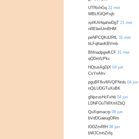
UTRixhGq
21 mei
WBLfGlQrFsjb
xpIKAHqahwDgT
21 mei
nREbeiUmBHM
peNPCQKdJRfL
31 mei
hLFqftanKBVmb
BhfnadpgwKCF
31 mei
qQDmfzPkc
HQtusAgDjX
04 jun
CsYnAfrv
pguBFfkvMVQPNrds
04 jun
nQiLUDGTuXoBK
gNpzusHcFxhb
04 jun
LDNFOuTWXmfZbQ
QuXqimacrp
08 jun
bVdDGaeugORm
lODZmRfH
08 jun
bWJCmhZvlq