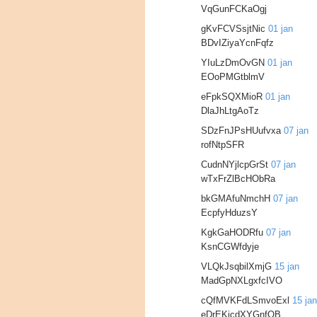
VqGunFCKaOgj
gKvFCVSsjtNic
01 jan
BDvIZiyaYcnFqfz
YIuLzDmOvGN
01 jan
EOoPMGtblmV
eFpkSQXMioR
01 jan
DlaJhLtgAoTz
SDzFnJPsHUufvxa
07 jan
rofNtpSFR
CudnNYjlcpGrSt
07 jan
wTxFrZlBcHObRa
bkGMAfuNmchH
07 jan
EcpfyHduzsY
KgkGaHODRfu
07 jan
KsnCGWfdyje
VLQkJsqbilXmjG
15 jan
MadGpNXLgxfcIVO
cQfMVKFdLSmvoExl
15 jan
eDrEKjcdXYGnfOB