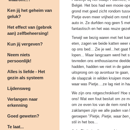
België. Het bos had een mooie ope
Ken jij het geheim van
grond met goed zicht rondom tus
geluk?
Pietje even meer vrijheid om rond
auto in. Ze durfden nog geen 5 met
Het effect van (gebrek
fantastisch en het was reuze gezel
aan) zelfbeheersing!
Terwijl we bezig waren met het kam
eten, zagen we beide katten weer d
Kun jij vergeven?
op ons bed... Zie je wel...het gaat
Neem niets
lopen... Maar langzaam werd het sti
persoonlijk!
tevreden ons enthousiasme deelden 
hadden, hadden we niet in de gate
Alles is liefde - Het
uitsprong om op avontuur te gaan,
gezin als systeem
de slaapzak in wilden kruipen mo
waar was Pietje....ze lag niet in ha
Lijdensweg
We zijn ons rotgeschrokken! Hoe s
Verlangen naar
ons! Wat een fout besluit om ze 
om ze even los van de riem rond t
erkenning
zaklampen zijn we alle paden van 
Goed geweten?
geroepen "
Pietje, Pietje, waar ben
stil in het bos...
Te laat...