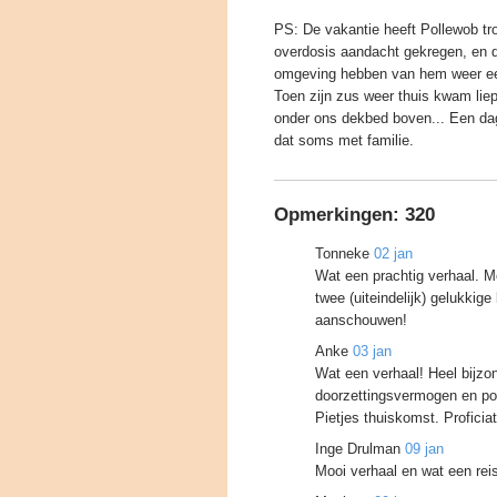
PS: De vakantie heeft Pollewob tr
overdosis aandacht gekregen, en d
omgeving hebben van hem weer een
Toen zijn zus weer thuis kwam liep
onder ons dekbed boven... Een dag 
dat soms met familie.
Opmerkingen:
320
Tonneke
02 jan
Wat een prachtig verhaal. M
twee (uiteindelijk) gelukkige 
aanschouwen!
Anke
03 jan
Wat een verhaal! Heel bijzo
doorzettingsvermogen en pos
Pietjes thuiskomst. Proficiat
Inge Drulman
09 jan
Mooi verhaal en wat een rei