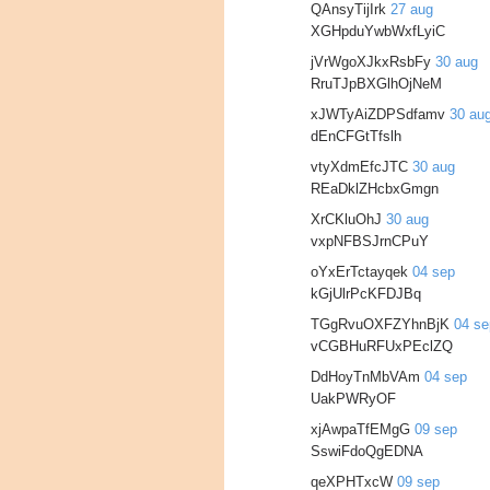
QAnsyTijIrk
27 aug
XGHpduYwbWxfLyiC
jVrWgoXJkxRsbFy
30 aug
RruTJpBXGlhOjNeM
xJWTyAiZDPSdfamv
30 au
dEnCFGtTfslh
vtyXdmEfcJTC
30 aug
REaDklZHcbxGmgn
XrCKluOhJ
30 aug
vxpNFBSJrnCPuY
oYxErTctayqek
04 sep
kGjUlrPcKFDJBq
TGgRvuOXFZYhnBjK
04 se
vCGBHuRFUxPEclZQ
DdHoyTnMbVAm
04 sep
UakPWRyOF
xjAwpaTfEMgG
09 sep
SswiFdoQgEDNA
qeXPHTxcW
09 sep