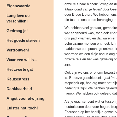
onze reis naar binnen:
'Vraag en h
Eigenwaarde
'Maak goud van je leven'
door Gee
door Bruce Lipton. We hebben ons
Lang leve de
die tussen ons en de hereniging m
verschillen!
We hebben veel gepraat, gemedite
Gedraag je!
wat er gebeurd was, toch ook enor
ons pad kwamen, en dat waren er 
Het goede sterven
behulpzame mensen ontmoet. En na
hadden we een prachtige ontmoetin
Vertrouwen!
waarmee we een tijdje oog in oog 
bizarre reis en het was geweldig o
Waar een wil is...
zijn.
Het zwarte gat
Ook zijn we ons er enorm bewust 
is. En deze geschiedenis gaat 'maar
Keuzestress
stapelgek op, hoe erg moet het zij
nederig te zijn! We hebben geleerd 
Dankbaarheid
hierop. We hebben ook geleerd dat
Angst voor afwijzing
Als je erachter bent wat er tussen 
neutraliseren door voor hogere fre
Luister nou toch!
Focussen op het heerlijke gevoel 