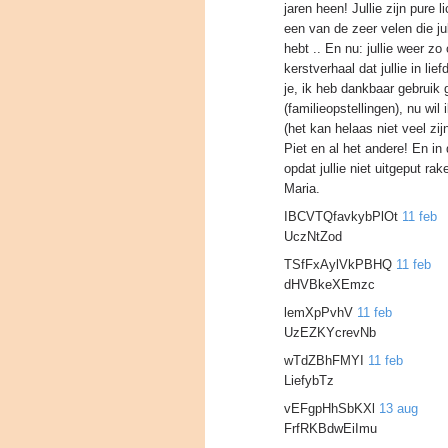
jaren heen! Jullie zijn pure l
een van de zeer velen die ju
hebt .. En nu: jullie weer zo 
kerstverhaal dat jullie in l
je, ik heb dankbaar gebruik 
(familieopstellingen), nu wil
(het kan helaas niet veel z
Piet en al het andere! En in
opdat jullie niet uitgeput ra
Maria.
IBCVTQfavkybPlOt
11 feb
UczNtZod
TSfFxAylVkPBHQ
11 feb
dHVBkeXEmzc
lemXpPvhV
11 feb
UzEZKYcrevNb
wTdZBhFMYI
11 feb
LiefybTz
vEFgpHhSbKXl
13 aug
FrfRKBdwEiImu