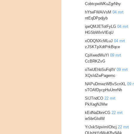
CobtcpwWKuZgrNhy
hYtwFWAiVsM
04 mrt
ntEqDPpdjyb
ipeQMJETotFyLG
04 mrt
HGSbWInVlEqU
xODQNXcMLuJ
04 mrt
zJSKTpXdtPrkBqce
CpXwedWuYI
09 mrt
CcBRKZvG
oTwUEhbSuFqIlV
09 mrt
XQsIdZwPagemc
NAPuDmwzWBvScnXL
09 
sTOAfDycpHuUmrNh
SIJTndCO
22 mrt
PkXagNJMw
kEdNaDbnrCG
22 mrt
ieSbrGIolW
YrJxkStpvimIOhcj
22 mrt
QUsHrYdWuKByNAk