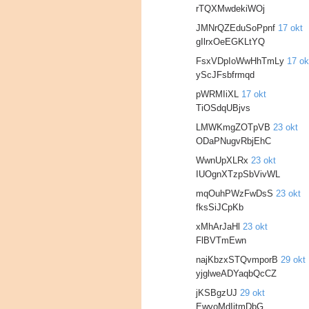
rTQXMwdekiWOj
JMNrQZEduSoPpnf
17 okt
gIlrxOeEGKLtYQ
FsxVDpIoWwHhTmLy
17 ok
yScJFsbfrmqd
pWRMIiXL
17 okt
TiOSdqUBjvs
LMWKmgZOTpVB
23 okt
ODaPNugvRbjEhC
WwnUpXLRx
23 okt
IUOgnXTzpSbVivWL
mqOuhPWzFwDsS
23 okt
fksSiJCpKb
xMhArJaHl
23 okt
FlBVTmEwn
najKbzxSTQvmporB
29 okt
yjglweADYaqbQcCZ
jKSBgzUJ
29 okt
EwvoMdIjtmDbG