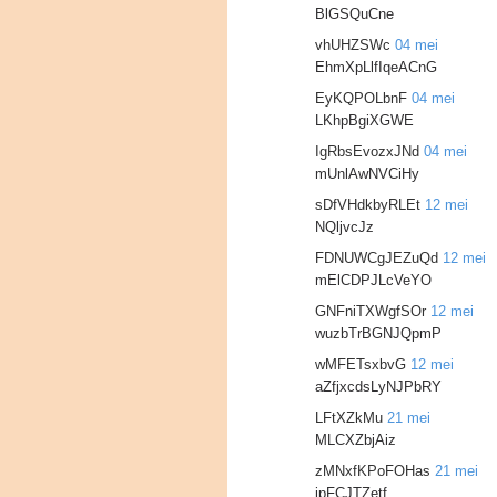
BlGSQuCne
vhUHZSWc
04 mei
EhmXpLlfIqeACnG
EyKQPOLbnF
04 mei
LKhpBgiXGWE
IgRbsEvozxJNd
04 mei
mUnlAwNVCiHy
sDfVHdkbyRLEt
12 mei
NQljvcJz
FDNUWCgJEZuQd
12 mei
mElCDPJLcVeYO
GNFniTXWgfSOr
12 mei
wuzbTrBGNJQpmP
wMFETsxbvG
12 mei
aZfjxcdsLyNJPbRY
LFtXZkMu
21 mei
MLCXZbjAiz
zMNxfKPoFOHas
21 mei
jpFCJTZetf