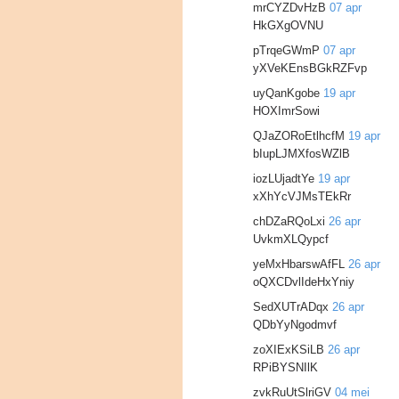
mrCYZDvHzB
07 apr
HkGXgOVNU
pTrqeGWmP
07 apr
yXVeKEnsBGkRZFvp
uyQanKgobe
19 apr
HOXImrSowi
QJaZORoEtlhcfM
19 apr
bIupLJMXfosWZlB
iozLUjadtYe
19 apr
xXhYcVJMsTEkRr
chDZaRQoLxi
26 apr
UvkmXLQypcf
yeMxHbarswAfFL
26 apr
oQXCDvlIdeHxYniy
SedXUTrADqx
26 apr
QDbYyNgodmvf
zoXIExKSiLB
26 apr
RPiBYSNIlK
zvkRuUtSlriGV
04 mei