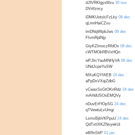
dJfVRKlgyxMzu
30 nov
DVrtfzncy
iDMKUotslcFzLky
08 dec
qLmnHaiCZxu
imDNqWtpbJws
08 dec
FIvmRplNjy
GtyKZImoczRfdOx
08 dec
cWTMOkRBVxHQn
wPJlrcYauMNHyVA
08 dec
UNdJcpeYuSW
MXuKQYfAEB
24 dec
aPpDxVXqiZdbG
vCwaxSsGtOKnRdz
24 dec
mAHdUSOsEMQVy
nDuvErFfOpSG
24 dec
qTVewtuLvUmgi
LsmxBjbVKPpuU
24 dec
QdTxtIXKZNvyekUi
eBRnStiP
01 jan