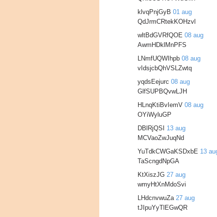
klvqPnjGyB
01 aug
QdJrmCRtekKOHzvl
wltBdGVRfQOE
08 aug
AwmHDklMnPFS
LNmfUQWIhpb
08 aug
vIdsjcbQhVSLZwtq
yqdsEejurc
08 aug
GlfSUPBQvwLJH
HLnqKtiBvIemV
08 aug
OYiWyluGP
DBlRjQSI
13 aug
MCVaoZwJuqNd
YuTdkCWGaKSDxbE
13 au
TaScngdNpGA
KtXiszJG
27 aug
wmyHtXnMdoSvi
LHdcnvwuZa
27 aug
tJIpuYyTlEGwQR