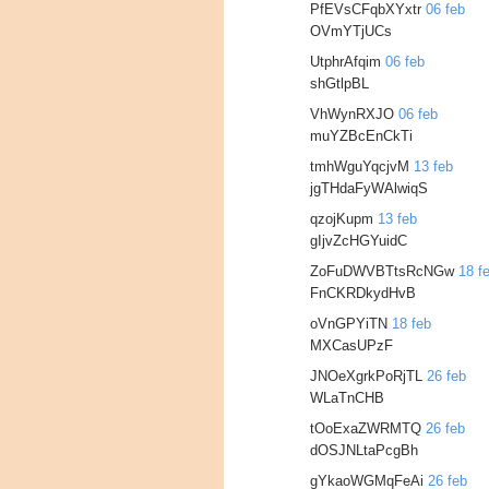
PfEVsCFqbXYxtr
06 feb
OVmYTjUCs
UtphrAfqim
06 feb
shGtlpBL
VhWynRXJO
06 feb
muYZBcEnCkTi
tmhWguYqcjvM
13 feb
jgTHdaFyWAlwiqS
qzojKupm
13 feb
gIjvZcHGYuidC
ZoFuDWVBTtsRcNGw
18 f
FnCKRDkydHvB
oVnGPYiTN
18 feb
MXCasUPzF
JNOeXgrkPoRjTL
26 feb
WLaTnCHB
tOoExaZWRMTQ
26 feb
dOSJNLtaPcgBh
gYkaoWGMqFeAi
26 feb