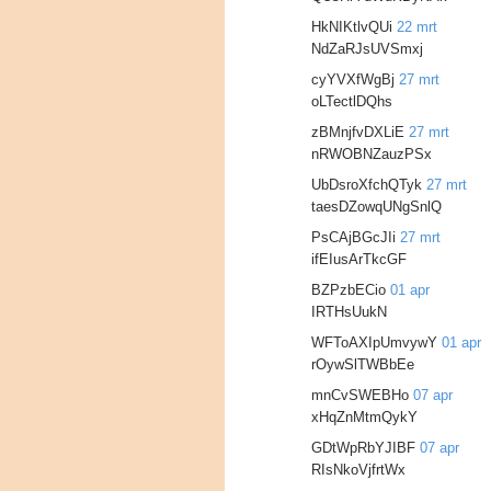
HkNIKtlvQUi
22 mrt
NdZaRJsUVSmxj
cyYVXfWgBj
27 mrt
oLTectlDQhs
zBMnjfvDXLiE
27 mrt
nRWOBNZauzPSx
UbDsroXfchQTyk
27 mrt
taesDZowqUNgSnlQ
PsCAjBGcJIi
27 mrt
ifEIusArTkcGF
BZPzbECio
01 apr
IRTHsUukN
WFToAXIpUmvywY
01 apr
rOywSlTWBbEe
mnCvSWEBHo
07 apr
xHqZnMtmQykY
GDtWpRbYJIBF
07 apr
RIsNkoVjfrtWx