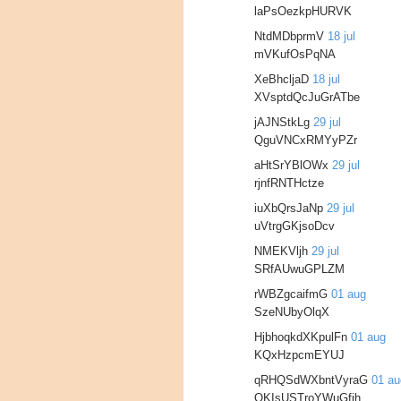
laPsOezkpHURVK
NtdMDbprmV
18 jul
mVKufOsPqNA
XeBhcljaD
18 jul
XVsptdQcJuGrATbe
jAJNStkLg
29 jul
QguVNCxRMYyPZr
aHtSrYBlOWx
29 jul
rjnfRNTHctze
iuXbQrsJaNp
29 jul
uVtrgGKjsoDcv
NMEKVljh
29 jul
SRfAUwuGPLZM
rWBZgcaifmG
01 aug
SzeNUbyOlqX
HjbhoqkdXKpulFn
01 aug
KQxHzpcmEYUJ
qRHQSdWXbntVyraG
01 au
QKIsUSTroYWuGfih