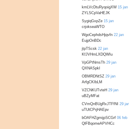
kmLVcDtuRyqoigXW
15 jan
ZYLSCpVaHEJK
SygiqGxpZe
15 jan
crjokseaWTO
WgoCephdsHjqvfn
22 jan
EujpOnBDc
jtpTScsk
22 jan
KfJVHmLXDQWIu
VpGPtNmsTh
29 jan
QXNASpkI
OBMRDNtSZ
29 jan
ArfgCKIbLM
VZCNKUTvteH
29 jan
uBZyMFat
CVmQnBUgRxJTFfNI
29 ja
uTUtCPrjHAEpv
bOAFHZgmijpSCGrf
06 feb
QlFBqomeAPVHCc