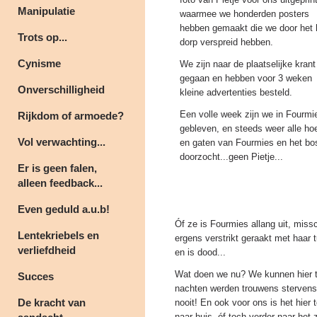
Manipulatie
waarmee we honderden posters
hebben gemaakt die we door het 
Trots op...
dorp verspreid hebben.
Cynisme
We zijn naar de plaatselijke krant
gegaan en hebben voor 3 weken
Onverschilligheid
kleine advertenties besteld.
Een volle week zijn we in Fourmi
Rijkdom of armoede?
gebleven, en steeds weer alle ho
Vol verwachting...
en gaten van Fourmies en het bo
doorzocht...geen Pietje...
Er is geen falen,
alleen feedback...
Even geduld a.u.b!
Óf ze is Fourmies allang uit, miss
Lentekriebels en
ergens verstrikt geraakt met haar 
verliefdheid
en is dood...
Wat doen we nu? We kunnen hier t
Succes
nachten werden trouwens stervensko
De kracht van
nooit! En ook voor ons is het hie
naar huis, óf toch verder naar het 