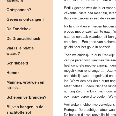
aandacht
Eerlijk gezegd was de lol er voor 
Ontspannen?
vakantie. Niets had meer zin, late
thuis wegzakken in een depressie.
Geven is ontvangen!
Na lang wikken en wegen hebben we
De Zondebok
proces met onszelf aan te gaan. 
naar de oorzaak waardoor dit kon 
De Dramadriehoek
en helen.... Een soort van alchemi
geleid naar het goud in onszelf...
Wat is je relatie
waard?
Toen we eindelijk in Zuid Frankri
van de paragnost waarmee we eer
Schrikbeeld
heel concrete nieuwe aanwijzinge
mogelijk kon rondhangen.... Daar 
Humor
onmiddellijk weer omgedraaid en te
los. We wilden ook deze buurt nog
Mannen, vrouwen en
Maar helaas....geen Pietje te vin
stress...
richting Zuid Frankrijk, want door
ook fysiek beroerd te voelen. We 
Schepen verbranden?
Vier weken hebben we vervolgens n
Blijven hangen in de
Portugal. De prachtige natuur waa
slachtofferrol
De boeken die we 'toevallig' bij 