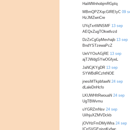
HaiWMnhobjmRGpIq
MBmQPZXqcGlREIyC
09 s
HzJMZwnCre
UYqTxrtWNSMF
13 sep
AEQxZugTOkwtlvzd
DzZxCgGpMevhajb
13 sep
BndYSTzewaPcZ
UeVYOsAGjRE
13 sep
ajTJWdgSYwOGfyeL
JaNCjKYgDR
13 sep
SYWBdRCzhtNOE
jnesiMTkpbfawN
24 sep
dLaleDnHcfo
LKUWHItRwouaN
24 sep
UgTBWvmu
uYGRZmNsv
24 sep
UiIhjuXZMVDckb
jOVHzFmDMyWlra
24 sep
ICpSVGEojsnKyfwc