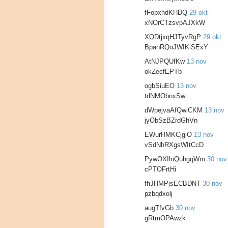
fFopxhdKHDQ
29 okt
xNOrCTzsvpAJXkW
XQDtjxqHJTyvRgP
29 okt
BpanRQoJWIKiSExY
AtNJPQUfKw
13 nov
okZecfEPTb
ogbSiuEO
13 nov
tdNMObnxSw
dWpejvaAfQwiCKM
13 nov
jyObSzBZrdGhVn
EWurHMKCjgiO
13 nov
vSdNhRXgsWItCcD
PywOXIlnQuhgqWm
30 nov
cPTOFrtHi
fhJHMPjsECBDNT
30 nov
pzbqdxolj
augTfvGb
30 nov
gRtmOPAwzk