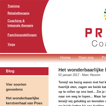
Training
Relatietherapie
Coaching &
Integrale therapie
Familieopstellingen
Yoga
Home
Over ons
Pr
Het wonderbaarlijke 
Blog
02 januari 2017 -
Marc Henzen
Terwijl we bezig waren met het 
Vier soorten
heerlijk eten, zagen we beide ka
gevoelens
op te rollen op ons bed... Zie je 
naar om weg te lopen... Maar la
Het wonderbaarlijke
terwijl wij gelukkig en tevreden
kerstverhaal van Poes
we beide katten bij ons hadden, 