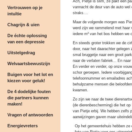
Ach, Pietje is slim, ze pakt een p
vannacht de deur van de auto wel 
Vertrouwen op je
straks....
intuïtie
Maar de volgende morgen was Pietj
Chagrijn & uien
werd zijn we rammelend met haar v
iedere m² van het bos hebben we d
De échte oplossing
van een depressie
En steeds groter trokken we de cir
door, naar het daarachter gelegen 
Uitstelgedrag
smal bruggetje naar een groot par
naar de verlaten fabriek... En naa
Welvaartsbewustzijn
En verder en verder, op onze vouw
schor geroepen. Iedere voorbijga
Buigen voor het lot en
telefoonnummer en emailadres acht
kiezen voor geluk!
behulpzame mensen die beloofden vo
kwamen.
De 4 dodelijke fouten
die partners kunnen
Zo zijn we naar de twee dierenart
maken!
(de dierenbescherming) die het op
van Pietje erbij. We hebben zelfs
Vragen of antwoorden
aanwijzingen gaven maar uiteindeli
Energievreters
Op het gemeentehuis hebben ze 
foto van Pietje voor ons uitgeprint