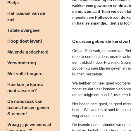
Pietje
wakker was geworden en de auto
de muizen aan! Toen we even lat
Het raadsel van de
moesten we Pollewob aan de kant
ziel
in haar reismandje....het zal toch
Totale overgave
Hoop doet leven!
Ons waargebeurde kerstverh
Omdat Pollewob, de broer van Piet
Malende gedachten!
mee te nemen tijdens onze 5-weke
Verwondering
een trektocht door Frankrijk, Span
zouden kunnen blijven geven en e
Met volle teugen...
kunnen bezoeken.
We hebben dit heel goed voorbereid
Hoe kun je karma
zodat ze dat vast konden verkenne
neutraliseren?
en het tuigje om hun lijf, met een
De noodzaak van
Het begon heel goed, te goed miss
balans tussen geven
huis... We werden al snel te makke
& nemen!
weg zouden lopen...
Vraag jij je weleens af
De tweede nacht stonden we op een
'waarom...?'
Frankrijk bij het stadje Fourmies,