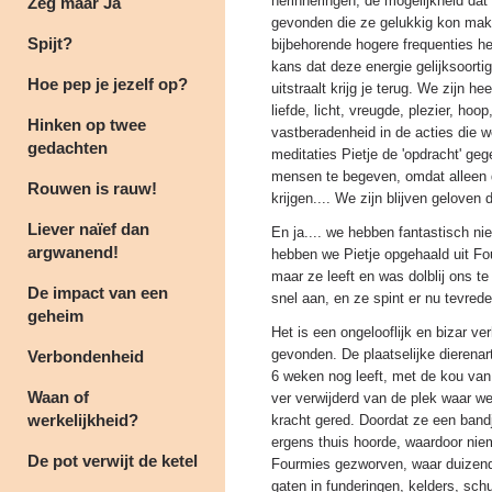
herinneringen, de mogelijkheid da
Zeg maar Ja
gevonden die ze gelukkig kon make
Spijt?
bijbehorende hogere frequenties 
kans dat deze energie gelijksoorti
Hoe pep je jezelf op?
uitstraalt krijg je terug. We zijn 
liefde, licht, vreugde, plezier, ho
Hinken op twee
vastberadenheid in de acties die 
gedachten
meditaties Pietje de 'opdracht' ge
mensen te begeven, omdat alleen d
Rouwen is rauw!
krijgen.... We zijn blijven geloven
Liever naïef dan
En ja.... we hebben fantastisch ni
argwanend!
hebben we Pietje opgehaald uit Fo
maar ze leeft en was dolblij ons te
De impact van een
snel aan, en ze spint er nu tevrede
geheim
Het is een ongelooflijk en bizar ve
gevonden. De plaatselijke dierenar
Verbondenheid
6 weken nog leeft, met de kou van
Waan of
ver verwijderd van de plek waar we 
werkelijkheid?
kracht gered. Doordat ze een bandj
ergens thuis hoorde, waardoor niem
De pot verwijt de ketel
Fourmies gezworven, waar duizend
gaten in funderingen, kelders, sch