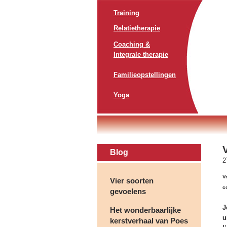
Training
Relatietherapie
Coaching &
Integrale therapie
Familieopstellingen
Yoga
V
Blog
2
V
Vier soorten
c
gevoelens
J
Het wonderbaarlijke
u
kerstverhaal van Poes