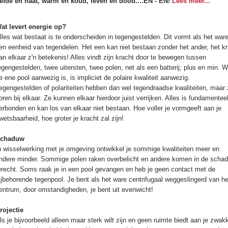
iefde en haat, warm en koud, leven en dood....EN - EN!
Lees meer...
at levert energie op?
lles wat bestaat is te onderscheiden in tegengestelden. Dit vormt als het war
en eenheid van tegendelen. Het een kan niet bestaan zonder het ander, het kri
an elkaar z'n betekenis! Alles vindt zijn kracht door te bewegen tussen
egengestelden, twee uitersten, twee polen, net als een batterij; plus en min. 
e ene pool aanwezig is, is impliciet de polaire kwaliteit aanwezig.
egengestelden of polariteiten hebben dan wel tegendraadse kwaliteiten, maar
oren bij elkaar. Ze kunnen elkaar hierdoor juist verrijken. Alles is fundamentee
erbonden en kan los van elkaar niet bestaan. Hoe voller je vormgeeft aan je
wetsbaarheid, hoe groter je kracht zal zijn!
chaduw
n wisselwerking met je omgeving ontwikkel je sommige kwaliteiten meer en
ndere minder. Sommige polen raken overbelicht en andere komen in de scha
erecht. Soms raak je in een pool gevangen en heb je geen contact met de
ijbehorende tegenpool. Je bent als het ware centrifugaal weggeslingerd van he
entrum, door omstandigheden, je bent uit evenwicht!
rojectie
ls je bijvoorbeeld alleen maar sterk wilt zijn en geen ruimte biedt aan je zwak