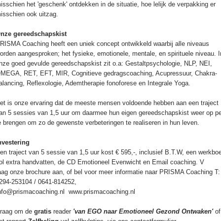
isschien het 'geschenk' ontdekken in de situatie, hoe lelijk de verpakking er
isschien ook uitzag.
nze gereedschapskist
RISMA Coaching heeft een uniek concept ontwikkeld waarbij alle niveaus
orden aangesproken; het fysieke, emotionele, mentale, en spirituele niveau. I
nze goed gevulde gereedschapskist zit o.a: Gestaltpsychologie, NLP, NEI,
MEGA, RET, EFT, MIR, Cognitieve gedragscoaching, Acupressuur, Chakra-
alancing, Reflexologie, Ademtherapie fonoforese en Integrale Yoga.
et is onze ervaring dat de meeste mensen voldoende hebben aan een traject
an 5 sessies van 1,5 uur om daarmee hun eigen gereedschapskist weer op pe
e brengen om zo de gewenste verbeteringen te realiseren in hun leven.
nvestering
en traject van 5 sessie van 1,5 uur kost € 595,-, inclusief B.T.W, een werkbo
ol extra handvatten, de CD Emotioneel Evenwicht en Email coaching. V
aag onze brochure aan, of bel voor meer informatie naar PRISMA Coaching T:
294-253104 / 0641-814252,
nfo@prismacoaching.nl www.prismacoaching.nl
raag om de
gratis
reader
'van EGO naar Emotioneel Gezond Ontwaken'
of