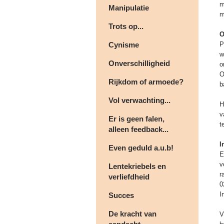
m
Manipulatie
m
Trots op...
O
Cynisme
P
w
Onverschilligheid
o
O
Rijkdom of armoede?
b
Vol verwachting...
H
v
Er is geen falen,
t
alleen feedback...
I
Even geduld a.u.b!
E
v
Lentekriebels en
r
verliefdheid
0
I
Succes
De kracht van
V