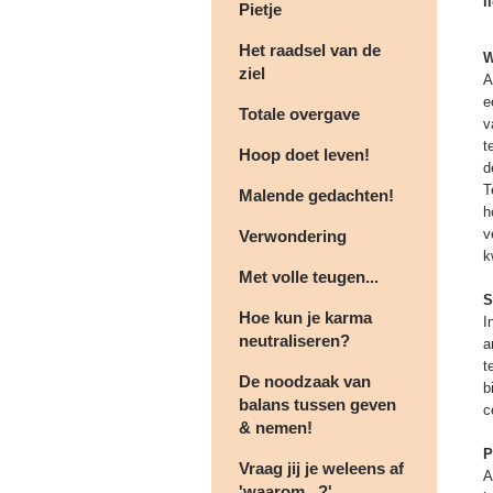
l
Pietje
Het raadsel van de
W
ziel
A
e
Totale overgave
v
t
Hoop doet leven!
d
T
Malende gedachten!
h
v
Verwondering
k
Met volle teugen...
S
Hoe kun je karma
I
neutraliseren?
a
t
De noodzaak van
b
balans tussen geven
c
& nemen!
P
Vraag jij je weleens af
A
'waarom...?'