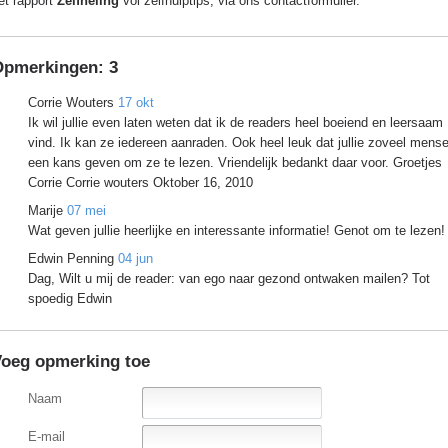
et rapport
Zelfheling
vol zelfhulptips, via ons contactformulier.
Opmerkingen:
3
Corrie Wouters
17 okt
Ik wil jullie even laten weten dat ik de readers heel boeiend en leersaam
vind. Ik kan ze iedereen aanraden. Ook heel leuk dat jullie zoveel mens
een kans geven om ze te lezen. Vriendelijk bedankt daar voor. Groetjes
Corrie Corrie wouters Oktober 16, 2010
Marije
07 mei
Wat geven jullie heerlijke en interessante informatie! Genot om te lezen!
Edwin Penning
04 jun
Dag, Wilt u mij de reader: van ego naar gezond ontwaken mailen? Tot
spoedig Edwin
oeg opmerking toe
Naam
E-mail