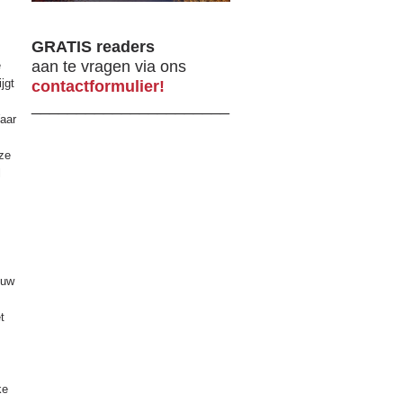
GRATIS readers
aan te vragen via ons
e
jgt
contactformulier!
______________________
Waar
 ze
l
duw
t
ke