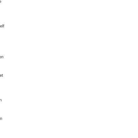
e
elf
en
et
n
an