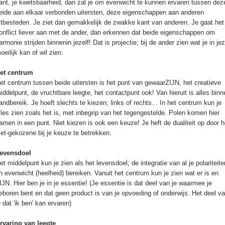
ant, je kwetsbaarheid, dan zal je om evenwicht te kunnen ervaren tussen dez
eide aan elkaar verbonden uitersten, deze eigenschappen aan anderen
itbesteden. Je ziet dan gemakkelijk de zwakke kant van anderen. Je gaat het
onflict liever aan met de ander, dan erkennen dat beide eigenschappen om
armonie strijden binnenin jezelf! Dat is projectie; bij de ander zien wat je in jez
oeilijk kan of wil zien.
et centrum
et centrum tussen beide uitersten is het punt van gewaarZIJN, het creatieve
iddelpunt, de vruchtbare leegte, het contactpunt ook! Van hieruit is alles binn
andbereik. Je hoeft slechts te kiezen; links of rechts... In het centrum kun je
lles zien zoals het is, met inbegrip van het tegengestelde. Polen komen hier
amen in een punt. Niet kiezen is ook een keuze! Je heft de dualiteit op door h
iet-gekozene bij je keuze te betrekken.
evensdoel
et middelpunt kun je zien als het levensdoel; de integratie van al je polariteite
n evenwicht (heelheid) bereiken. Vanuit het centrum kun je zien wat er is en
IJN. Hier ben je in je essentie! (Je essentie is dat deel van je waarmee je
eboren bent en dat geen product is van je opvoeding of onderwijs. Het deel v
e dat 'ik ben' kan ervaren)
rvaring van leegte