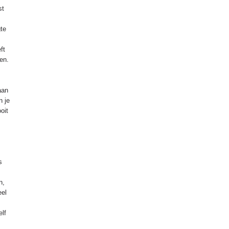
st
gte
ft
en.
aan
n je
oit
s
n,
eel
elf