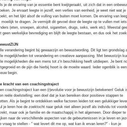
ls je de ervaring van je essentie bent kwijtgeraakt, uit zich dat in een onbewu
oeken. Je ervaart leegte in jezelf, een verlies van eenheid, je weet niet wat je
oekt, en het lijkt alsof de vulling van buiten moet komen. De ervaring van lee
s moeilijk te dragen. Je vermijdt dit gevoel door de leegte op te vullen met iets
nders (eten, snoepen, alcohol, sigaretten, drugs, seks, werk etc). Meestal gee
it geen werkelijke bevrediging en blijft de leegte bestaan, en dus ook het zoek
ewustZIJN
lle verandering begint bij gewaarzijn en bewustwording. Dit ligt ten grondslag 
lle mogelijkheden tot verandering en creatieve aanpassing. Met bewustzijn ku
lle mogelijkheden die een mens tot z'n beschikking heeft uitdiepen. Je bent no
itgegroeid en de pijn die hierbij hoort is de moeite waard. Ieder ogenblik is een
ieuw begin.
e kracht van een coachingstraject
en coachingstraject kan een (r)evolutie voor je bewustzijn betekenen! Geluk i
en reële doelstelling; een doel dat je kan bereiken door positieve stappen te
etten. Als je begint te ontdekken welke factoren leiden tot een gelukkiger leve
ul je leren hoe de zoektocht naar geluk niet alleen jezelf als individu tot voord
trekt, maar ook je familie en de maatschappij in het algemeen. Door dieper te
ijken naar de verschillende aspecten van de gebeurtenissen in je leven en jez
e vraag te stellen - " wat levert dit me op, wat kan ik ervan leren?" - kun je