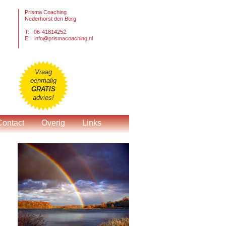
Prisma Coaching
Nederhorst den Berg
T: 06-41814252
E:
info@prismacoaching.nl
Vraag
eenmalig
GRATIS
advies!
Contact
Overig
Links