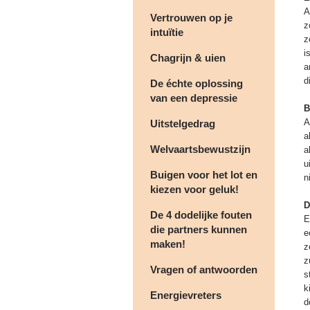
A
Vertrouwen op je
z
intuïtie
z
i
Chagrijn & uien
a
d
De échte oplossing
van een depressie
B
A
Uitstelgedrag
a
Welvaartsbewustzijn
a
u
Buigen voor het lot en
n
kiezen voor geluk!
D
De 4 dodelijke fouten
E
die partners kunnen
e
maken!
z
z
Vragen of antwoorden
s
k
Energievreters
d