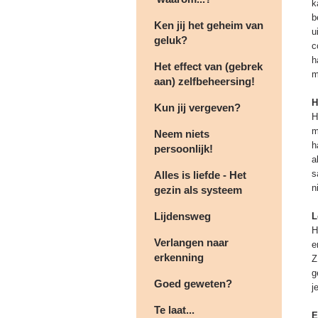
k
b
Ken jij het geheim van
u
geluk?
c
h
Het effect van (gebrek
m
aan) zelfbeheersing!
H
Kun jij vergeven?
H
m
Neem niets
h
persoonlijk!
a
s
Alles is liefde - Het
n
gezin als systeem
Lijdensweg
L
H
Verlangen naar
e
erkenning
Z
g
Goed geweten?
j
Te laat...
E