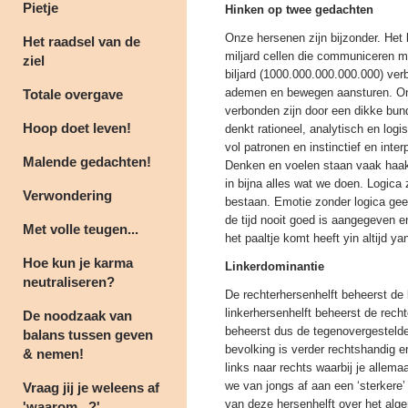
Pietje
Hinken op twee gedachten
Onze hersenen zijn bijzonder. Het 
Het raadsel van de
miljard cellen die communiceren m
ziel
biljard (1000.000.000.000.000) ver
ademen en bewegen aansturen. Ons 
Totale overgave
verbonden zijn door een dikke bun
Hoop doet leven!
denkt rationeel, analytisch en logi
vol patronen en instinctief en inte
Malende gedachten!
Denken en voelen staan vaak haaks
in bijna alles wat we doen. Logica 
Verwondering
bestaan. Emotie zonder logica gee
de tijd nooit goed is aangegeven en 
Met volle teugen...
het paaltje komt heeft yin altijd ya
Hoe kun je karma
Linkerdominantie
neutraliseren?
De rechterhersenhelft beheerst de 
linkerhersenhelft beheerst de recht
De noodzaak van
beheerst dus de tegenovergesteld
balans tussen geven
bevolking is verder rechtshandig en
& nemen!
links naar rechts waarbij je allema
we van jongs af aan een ‘sterkere’ 
Vraag jij je weleens af
van deze hersenhelft over het al
'waarom...?'