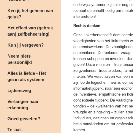
onderwijssystemen zijn hier nog o
Ken jij het geheim van
rechterhersenhelft nodig om metaf
geluk?
interpreteren!
Rechts denken
Het effect van (gebrek
aan) zelfbeheersing!
Onze linkerhersenhelft domineerde
vaardigheden van het linkerbrein w
Kun jij vergeven?
de kenniswerkers. De vaardigheden 
ontoereikend. De toekomst vraagt
Neem niets
kunnen scheppen en invoelen, die
persoonlijk!
geven! Deze mensen – kunstenaars,
zorgverleners, troostbieders, rui
Alles is liefde - Het
maken. We verschuiven van een e
gezin als systeem
zijn op de logische, lineaire, comp
informatietijdperk, naar een econ
Lijdensweg
de inventieve, empathische en hol
conceptuele tijdperk. De vaardighe
Verlangen naar
vonden – de kwaliteiten van het re
erkenning
vreugde en zingeving – zullen stee
Individuen, gezinnen en organisa
Goed geweten?
brein ontwikkelen om tot professio
Te laat...
komen.