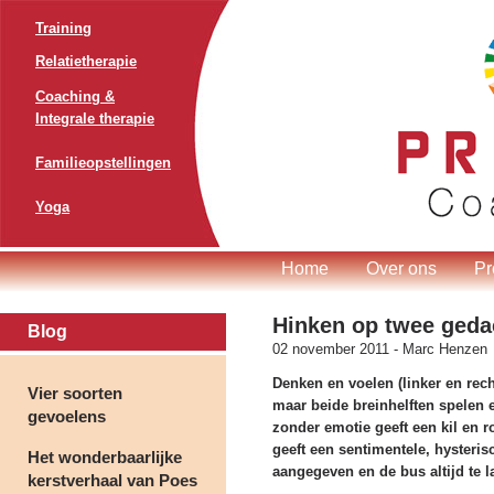
Training
Relatietherapie
Coaching &
Integrale therapie
Familieopstellingen
Yoga
Home
Over ons
Pr
Hinken op twee geda
Blog
02 november 2011 -
Marc Henzen
Denken en voelen (linker en rech
Vier soorten
maar beide breinhelften spelen e
gevoelens
zonder emotie geeft een kil en 
geeft een sentimentele, hysteris
Het wonderbaarlijke
aangegeven en de bus altijd te 
kerstverhaal van Poes