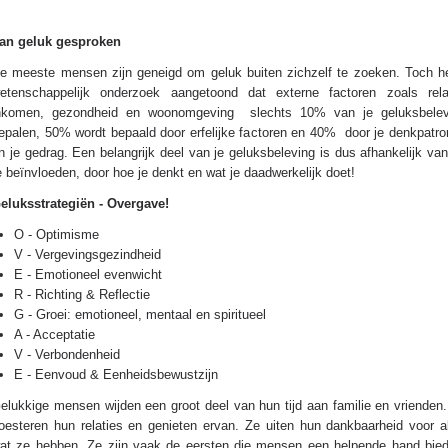
an geluk gesproken
e meeste mensen zijn geneigd om geluk buiten zichzelf te zoeken. Toch h
etenschappelijk onderzoek aangetoond dat externe factoren zoals relat
nkomen, gezondheid en woonomgeving slechts 10% van je geluksbelev
epalen, 50% wordt bepaald door erfelijke factoren en 40% door je denkpatr
n je gedrag. Een belangrijk deel van je geluksbeleving is dus afhankelijk va
e beïnvloeden, door hoe je denkt en wat je daadwerkelijk doet!
eluksstrategiën
- Overgave!
O - Optimisme
V - Vergevingsgezindheid
E - Emotioneel evenwicht
R - Richting & Reflectie
G - Groei: emotioneel, mentaal en spiritueel
A - Acceptatie
V - Verbondenheid
E - Eenvoud & Eenheidsbewustzijn
elukkige mensen wijden een groot deel van hun tijd aan familie en vrienden
oesteren hun relaties en genieten ervan. Ze uiten hun dankbaarheid voor a
at ze hebben. Ze zijn vaak de eersten die mensen een helpende hand bied