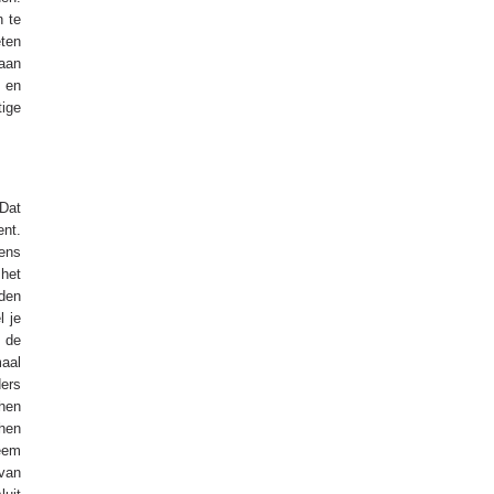
n te
ten
raan
k en
ige
 Dat
ent.
gens
 het
eden
l je
 de
maal
ders
 hen
 hen
teem
 van