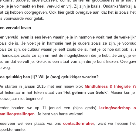
erkomst (ouders, broers/zussen, ooms, tantes en grootouders) in je hart s
oel je je volmaakt en heel, vervuld en vrij. Zij zijn je basis. Ondanks/dankzij a
at zij hebben doorgegeven. Ook hier geldt overgave aan 'dat het is zoals het 
ls voorwaarde voor geluk.
en vervuld leven
en vervuld leven is een leven waarin je je in harmonie voelt met de werkelijk
oals die is. Je voelt je in harmonie met je ouders zoals ze zijn, je voorou
oals ze zijn, de cultuur waarin je leeft zoals die is, met je lot hoe dat ook is,
e handicaps zoals ze zijn en met de mogelijkheden die je hebt. Je zingt je e
ied en dat vervult je. Geluk is een staat van zijn die je kunt kiezen. Overgav
e weg.
oe gelukkig ben jij? Wil je (nog) gelukkiger worden?
e starten in januari 2015 met een nieuw blok
Mindfulness & Integrale Y
at helemaal in het teken staat van
'Het geheim van Geluk'
. Mooier kun je
ieuwe jaar niet beginnen!
erder houden we op 11 januari een (bijna gratis)
lezing/workshop o
amilieopstellingen.
Je bent van harte welkom!
eserveer wel een plaats via ons
contactformulier
, want we hebben hel
eperkte ruimte.