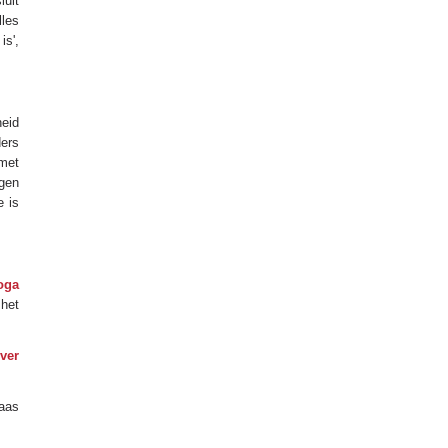
luit
lles
is',
heid
ders
 met
igen
e is
oga
 het
ver
aas