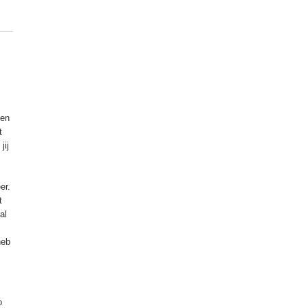
 en
t
jij
er.
t
al
heb
o