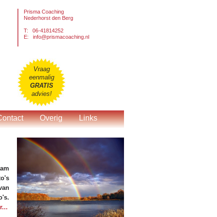
Prisma Coaching
Nederhorst den Berg
T: 06-41814252
E:
info@prismacoaching.nl
Vraag
eenmalig
GRATIS
advies!
Contact
Overig
Links
aam
o's
van
's.
...