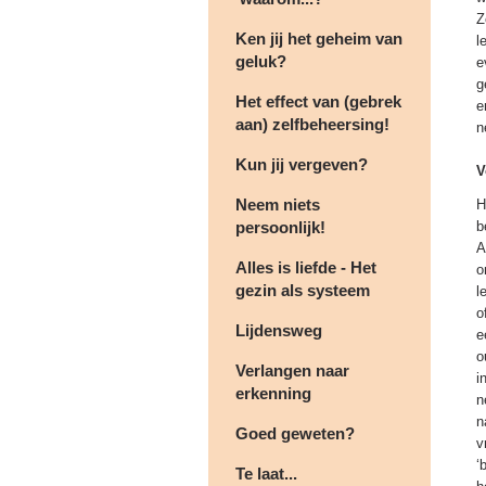
Z
Ken jij het geheim van
l
geluk?
e
g
Het effect van (gebrek
e
aan) zelfbeheersing!
n
Kun jij vergeven?
V
Neem niets
H
persoonlijk!
b
A
Alles is liefde - Het
o
gezin als systeem
l
o
Lijdensweg
e
o
Verlangen naar
i
erkenning
n
n
Goed geweten?
v
‘
Te laat...