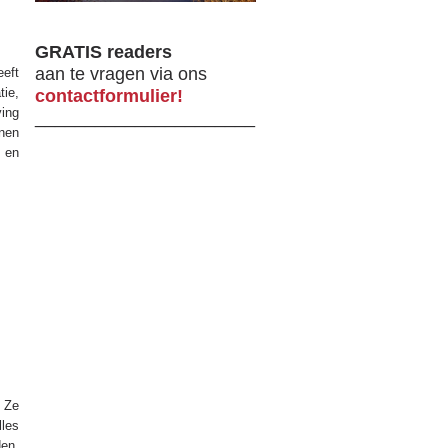
GRATIS readers
aan te vragen via ons
eeft
ie,
contactformulier!
ing
______________________
onen
n en
. Ze
lles
en.