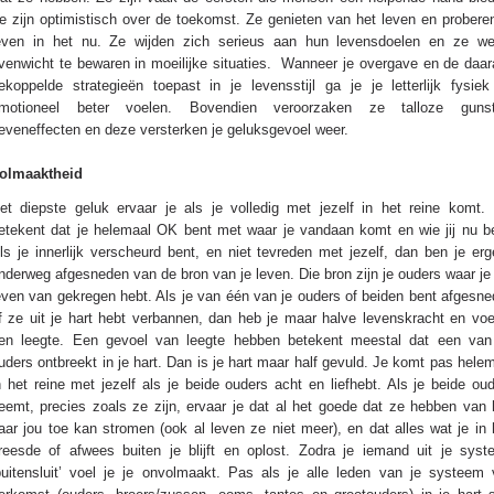
e zijn optimistisch over de toekomst. Ze genieten van het leven en probere
even in het nu. Ze wijden zich serieus aan hun levensdoelen en ze we
venwicht te bewaren in moeilijke situaties. Wanneer je overgave en de daa
ekoppelde strategieën toepast in je levensstijl ga je je letterlijk fysie
motioneel beter voelen. Bovendien veroorzaken ze talloze gunst
eveneffecten en deze versterken je geluksgevoel weer.
olmaaktheid
et diepste geluk ervaar je als je volledig met jezelf in het reine komt.
etekent dat je helemaal OK bent met waar je vandaan komt en wie jij nu b
ls je innerlijk verscheurd bent, en niet tevreden met jezelf, dan ben je er
nderweg afgesneden van de bron van je leven. Die bron zijn je ouders waar je
even van gekregen hebt. Als je van één van je ouders of beiden bent afgesn
f ze uit je hart hebt verbannen, dan heb je maar halve levenskracht en voe
en leegte. Een gevoel van leegte hebben betekent meestal dat een van
uders ontbreekt in je hart. Dan is je hart maar half gevuld. Je komt pas hele
n het reine met jezelf als je beide ouders acht en liefhebt. Als je beide ou
eemt, precies zoals ze zijn, ervaar je dat al het goede dat ze hebben van
aar jou toe kan stromen (ook al leven ze niet meer), en dat alles wat je in
reesde of afwees buiten je blijft en oplost. Zodra je iemand uit je sys
buitensluit’ voel je je onvolmaakt. Pas als je alle leden van je systeem