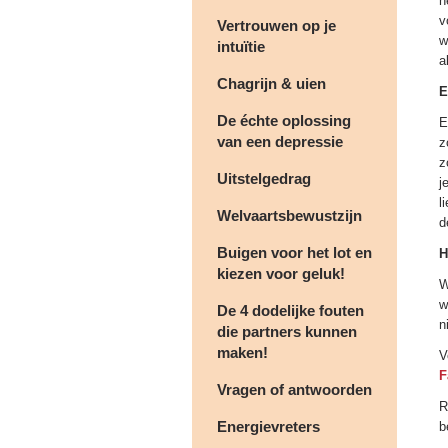
h
v
Vertrouwen op je
w
intuïtie
a
Chagrijn & uien
E
De échte oplossing
E
van een depressie
z
z
Uitstelgedrag
j
l
Welvaartsbewustzijn
d
Buigen voor het lot en
H
kiezen voor geluk!
W
w
De 4 dodelijke fouten
n
die partners kunnen
maken!
V
F
Vragen of antwoorden
R
Energievreters
b