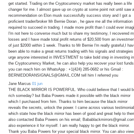
get started. Trading on the Cryptocurrency market has really been a life
changer for me. I almost gave up on crypto at some point not until saw 
recommendation on Elon musk successfully success story and I got a
proficient trader/broker Mr Bernie Doran , he gave me all the information
required to succeed in trading. I made more profit than I could ever imag
I'm not here to converse much but to share my testimony, I recovered m
losses and I have made total profit returns of $20,500 from an investme
of just $2000 within 1 week. Thanks to Mr Bernie I'm really grateful,I ha
been able to make a great returns trading with his signals and strategies 
urge anyone interested in INVESTMENT to take bold step in investing in
the Cryptocurrency Market, he can also help you recover your lost funds
you can reach him on WhatsApp : +1(424) 285-0682 or his Gmail :
BERNIEDORANSIGNALS@GMAIL.COM tell him I referred you
Jane Marcus
01 jun
THE BLACK MIRROR IS POWERFUL. Who could believe that I would b
rich someday? but Baba Powers made it possible with the black mirror
which I purchased from him. Thanks to him because the black mirror
reveals the secrets, unlock the power. I came across various testimonia
which state how the black mirror has been of good and great help to them
also contacted Baba Powers on his email; Babablackmirrors@gmail.com
also experience it for myself. I am really happy to get the black mirror.
Thank you Baba Powers for your special black mirror. You can also view