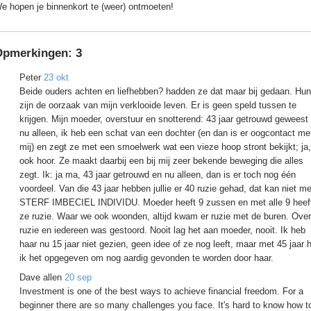
e hopen je binnenkort te (weer) ontmoeten!
Opmerkingen:
3
Peter
23 okt
Beide ouders achten en liefhebben? hadden ze dat maar bij gedaan. Hun
zijn de oorzaak van mijn verklooide leven. Er is geen speld tussen te
krijgen. Mijn moeder, overstuur en snotterend: 43 jaar getrouwd geweest
nu alleen, ik heb een schat van een dochter (en dan is er oogcontact me
mij) en zegt ze met een smoelwerk wat een vieze hoop stront bekijkt; ja, 
ook hoor. Ze maakt daarbij een bij mij zeer bekende beweging die alles
zegt. Ik: ja ma, 43 jaar getrouwd en nu alleen, dan is er toch nog één
voordeel. Van die 43 jaar hebben jullie er 40 ruzie gehad, dat kan niet me
STERF IMBECIEL INDIVIDU. Moeder heeft 9 zussen en met alle 9 heef
ze ruzie. Waar we ook woonden, altijd kwam er ruzie met de buren. Over
ruzie en iedereen was gestoord. Nooit lag het aan moeder, nooit. Ik heb
haar nu 15 jaar niet gezien, geen idee of ze nog leeft, maar met 45 jaar 
ik het opgegeven om nog aardig gevonden te worden door haar.
Dave allen
20 sep
Investment is one of the best ways to achieve financial freedom. For a
beginner there are so many challenges you face. It's hard to know how t