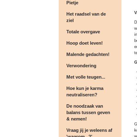
Pietje
V
Het raadsel van de
ziel
D
w
Totale overgave
i
b
Hoop doet leven!
e
t
Malende gedachten!
G
Verwondering
Met volle teugen...
Hoe kun je karma
neutraliseren?
De noodzaak van
balans tussen geven
& nemen!
G
Vraag jij je weleens af
k
'waarom...?'
w