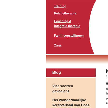
Training
Relatietherapie
Coaching &
Integrale therapie
Familieopstellingen
Yoga
Blog
1
H
Vier soorten
n
gevoelens
h
p
Het wonderbaarlijke
C
kerstverhaal van Poes