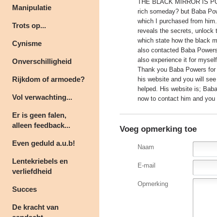
THE BLACK MIRROR IS POWE
Manipulatie
rich someday? but Baba Powe
which I purchased from him.
Trots op...
reveals the secrets, unlock 
which state how the black mi
Cynisme
also contacted Baba Powers
also experience it for myself
Onverschilligheid
Thank you Baba Powers for y
Rijkdom of armoede?
his website and you will se
helped. His website is; Bab
Vol verwachting...
now to contact him and you wi
Er is geen falen,
alleen feedback...
Voeg opmerking toe
Even geduld a.u.b!
Naam
Lentekriebels en
E-mail
verliefdheid
Opmerking
Succes
De kracht van