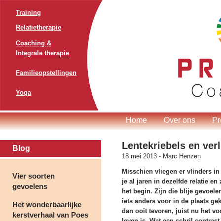
Training
Relatietherapie
Coaching &
Integrale therapie
Familieopstellingen
Yoga
Home
Over ons
Pr
Lentekriebels en verl
Blog
18 mei 2013 -
Marc Henzen
Misschien vliegen er vlinders in 
Vier soorten
je al jaren in dezelfde relatie en 
gevoelens
het begin. Zijn die blije gevoele
iets anders voor in de plaats g
Het wonderbaarlijke
dan ooit tevoren, juist nu het v
kerstverhaal van Poes
leven is. Wat een schril contras