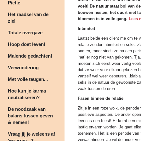
Pietje
voelt! De natuur staat bol van d
bouwen nesten, het duurt niet l
Het raadsel van de
bloemen is in volle gang.
Lees m
ziel
Intimiteit
Totale overgave
Laatst belde een cliënt me om te v
Hoop doet leven!
relatie zonder intimiteit en seks.
samen, maar sinds ze na een period
Malende gedachten!
‘het’ er nog niet van gekomen. Tja, 
moeten zich eerst weer veilig voele
Verwondering
dat ze weer voor elkaar gekozen h
vanzelf wel weer gebeuren…blablab
Met volle teugen...
seks in de natuur de gewoonste zaa
vaak tussen de oren.
Hoe kun je karma
neutraliseren?
Fasen binnen de relatie
Zit je in een roze wolk, de periode
De noodzaak van
positieve aspecten. De ander opent 
balans tussen geven
leven is een feest! Er komt een m
& nemen!
lastig ervaren worden. Je gaat elk
toenemen. Het is een periode van ‘o
Vraag jij je weleens af
verwachtingen. Je wil de ander ver
'waarom...?'