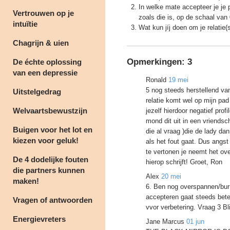
In welke mate accepteer je je 
Vertrouwen op je
zoals die is, op de schaal van 
intuïtie
Wat kun jíj doen om je relatie(
Chagrijn & uien
Opmerkingen:
3
De échte oplossing
van een depressie
Ronald
19 mei
5 nog steeds herstellend van
Uitstelgedrag
relatie komt wel op mijn pad 
Welvaartsbewustzijn
jezelf hierdoor negatief prof
mond dit uit in een vriendsch
Buigen voor het lot en
die al vraag )die de lady da
kiezen voor geluk!
als het fout gaat. Dus angst
te vertonen je neemt het ov
De 4 dodelijke fouten
hierop schrijft! Groet, Ron
die partners kunnen
Alex
20 mei
maken!
6. Ben nog overspannen/burn
accepteren gaat steeds beter
Vragen of antwoorden
vvor verbetering. Vraag 3 Bli
Energievreters
Jane Marcus
01 jun